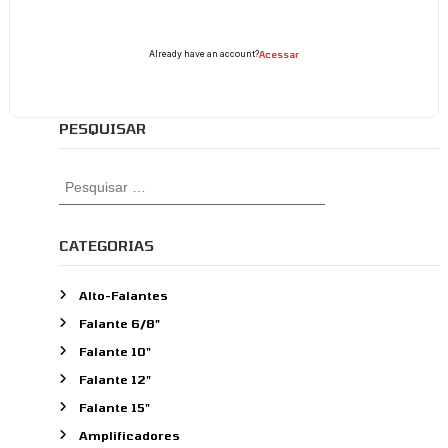
Already have an account?
Acessar
PESQUISAR
P
e
s
q
CATEGORIAS
u
i
Alto-Falantes
s
Falante 6/8"
a
r
Falante 10"
p
Falante 12"
o
Falante 15"
r
:
Amplificadores