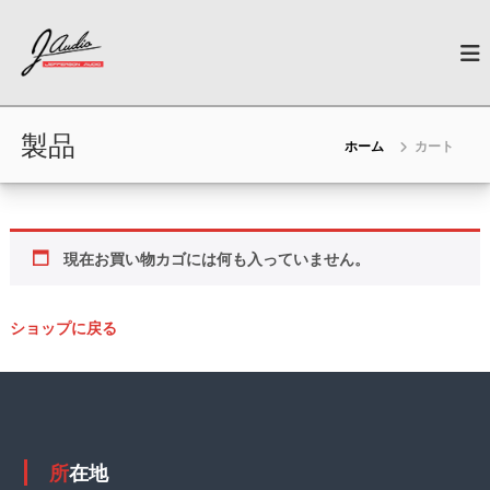
コ
J
ン
N
e
テ
-
w
ン
A
G
ツ
u
e
へ
n
製品
d
ホーム
カート
ス
e
i
キ
r
o
a
ッ
t
プ
i
o
現在お買い物カゴには何も入っていません。
n
C
a
ショップに戻る
r
A
u
d
i
o
所在地