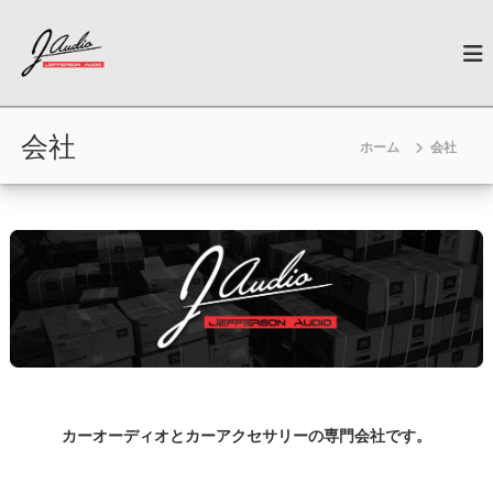
コ
J
ン
N
e
テ
-
w
ン
A
G
ツ
u
e
へ
n
会社
d
ホーム
会社
ス
e
i
キ
r
o
a
ッ
t
プ
i
o
n
C
a
r
A
u
d
i
o
カーオーディオとカーアクセサリーの専門会社です。