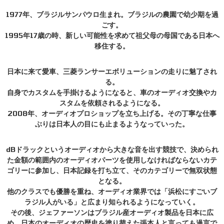
1977年、ブラジルサンパウロ生まれ。ブラジルの農園で幼少期を過
ごす。
1995年17歳の時、新しい可能性を求めて祖父母の母国である日本へ
移住する。
日本に来て愛車、三菱ランサーエボリューションの走りに魅了され
る。
自身でカスタムを手掛けるようになると、車のオーディオ交換やカ
スタムを依頼されるようになる。
2008年、オーディオプロショップを立ち上げる。その丁寧な仕事
ぶりは日本人の目にも止まるようなっていった。
dBドラックというオーディオから大きな音を出す競技で、決められ
た金額の範囲内のオーディオパーツを使用しなければならないカテ
ゴリーに参加し、日本記録を打ち立て、そのカテゴリーで無双状態
となる。
他のクラスでも優勝を重ね、オーディオ業界では「浜松にすごいブ
ラジル人がいる」と広まり知られるようになっていく。
その後、ジェファーソンはブラジル産オーディオ製品を日本に広
め、日本のオーディオの歴史を塗り替えた張本人と言っても過言で