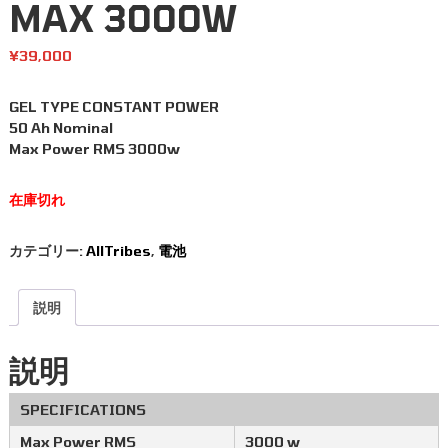
MAX 3000W
¥
39,000
GEL TYPE CONSTANT POWER
50 Ah Nominal
Max Power RMS 3000w
在庫切れ
カテゴリー:
AllTribes
,
電池
説明
説明
SPECIFICATIONS
Max Power RMS
3000 w