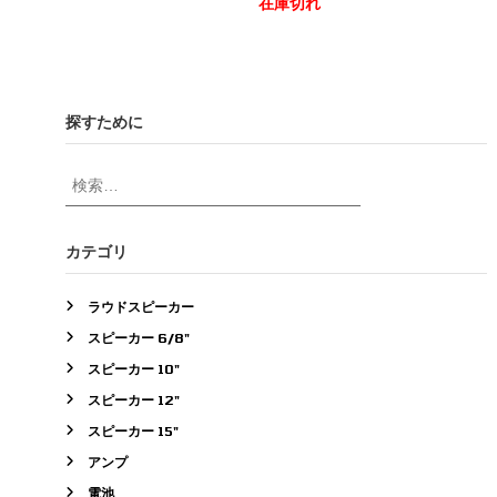
在庫切れ
:
あ
¥
こ
り
3
の
ま
9
商
す
,
品
。
0
探すために
に
0
オ
は
0
プ
–
複
検
シ
¥
数
索
ョ
4
の
対
ン
8
バ
象
は
カテゴリ
,
リ
:
0
商
エ
0
品
ラウドスピーカー
0
ー
ペ
シ
スピーカー 6/8"
ー
ョ
ジ
スピーカー 10"
ン
か
スピーカー 12"
が
ら
あ
スピーカー 15"
選
り
択
アンプ
ま
で
電池