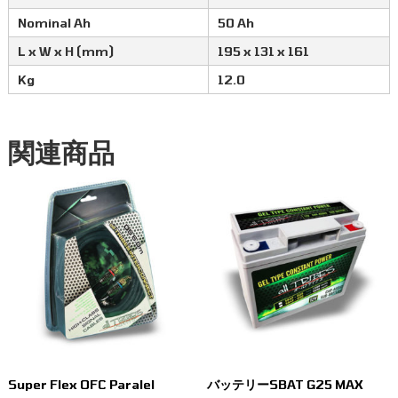
Nominal Ah
50 Ah
L x W x H (mm)
195 x 131 x 161
Kg
12.0
関連商品
Super Flex OFC Paralel
バッテリーSBAT G25 MAX