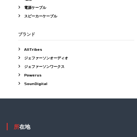
す
き
。
電源ケーブル
ま
オ
す
スピーカーケーブル
プ
シ
ョ
ブランド
ン
は
AllTribes
商
ジェファーソンオーディオ
品
ペ
ジェファーソンワークス
ー
Powerus
ジ
SounDigital
か
ら
選
択
で
き
ま
所在地
す