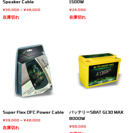
Speaker Cable
1500W
価
¥
30,000
–
¥
48,000
¥
24,000
格
在庫切れ
在庫切れ
帯
:
¥
こ
3
の
0
商
,
品
0
に
0
は
0
–
複
¥
数
4
の
8
バ
,
リ
0
エ
0
0
ー
Super Flex OFC Power Cable
バッテリーSBAT G130 MAX
シ
8000W
ョ
価
¥
39,000
–
¥
48,000
ン
格
¥
98,000
在庫切れ
帯
が