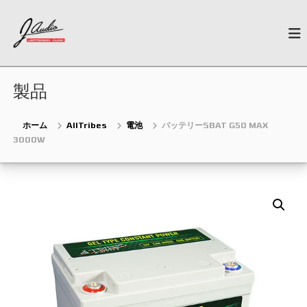
コ
J
ン
N
e
テ
-
w
ン
A
G
ツ
u
e
へ
n
製品
d
ス
e
i
キ
r
o
a
ッ
ホーム
AllTribes
電池
バッテリーSBAT G50 MAX
t
プ
3000W
i
o
n
C
a
r
A
u
d
i
o