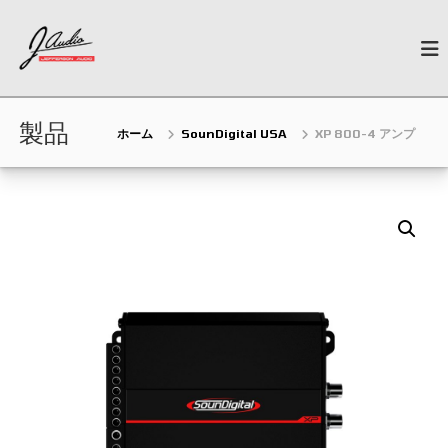
コ
J
ン
N
e
テ
-
w
ン
A
G
ツ
u
e
へ
n
製品
d
ホーム
SounDigital USA
XP 800-4 アンプ
ス
e
i
キ
r
o
a
ッ
t
プ
i
o
n
C
a
r
A
u
d
i
o