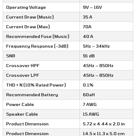
Operating Voltage
9V – 16V
Current Draw (Music)
35 A
Current Draw (Max)
70A
Recommended Fuse (Music)
40 A
Frequency Response (-3dB)
5Hz – 34kHz
SNR
91 dB
Crossover HPF
45Hz – 850Hz
Crossover LPF
45Hz – 850Hz
THD + N (10% Rated Power)
0.1%
Recommended Battery
60aH
Power Cable
7 AWG
Speaker Cable
15 AWG
Product Dimension
5.72 x 4.44 x 2.0 in
Product Dimension
14.5 x 11.3 x 5.0 cm