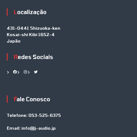
Localização
431-0441 Shizuoka-ken
Kosai-shi Kibi 1652-4
Japão
Redes Sociais
Facebook
Instagram
Twitter
Fale Conosco
Telefone:
053-525-6375
Email:
info@j-audio.jp