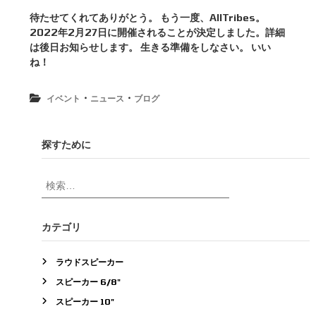
n
待たせてくれてありがとう。 もう一度、AllTribes。
A
2022年2月27日に開催されることが決定しました。詳細
l
l
は後日お知らせします。 生きる準備をしなさい。 いい
T
ね！
r
i
b
・
・
イベント
ニュース
ブログ
e
s
イ
探すために
ベ
ン
ト
検
の
索
日
対
付
象
カテゴリ
:
ラウドスピーカー
スピーカー 6/8"
スピーカー 10"