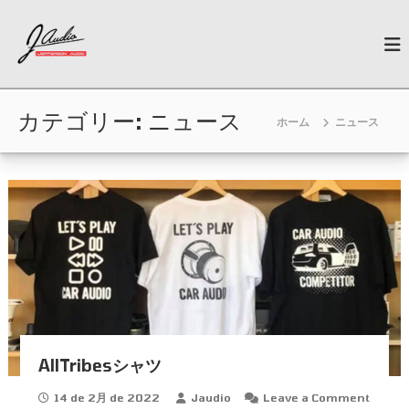
コ
J
ン
N
e
テ
-
w
ン
A
G
ツ
u
e
へ
n
カテゴリー:
d
ニュース
ホーム
ニュース
ス
e
i
キ
r
o
a
ッ
t
プ
i
o
n
C
a
r
A
u
d
i
o
AllTribesシャツ
14 de 2月 de 2022
Jaudio
Leave a Comment