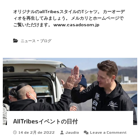
o
n
オリジナルのallTribesスタイルのTシャツ。 カーオーデ
A
ィオを再生してみましょう。 メルカリとホームページで
l
l
ご覧いただけます。 www.casadosom.jp
T
r
・
i
ニュース
ブログ
b
e
s
シ
ャ
ツ
AllTribesイベントの日付
14 de 2月 de 2022
Jaudio
Leave a Comment
o