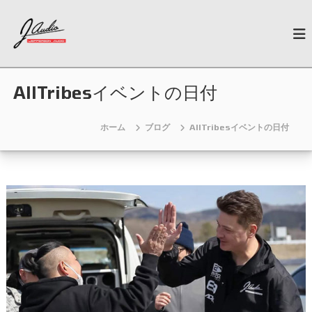
コ
J
ン
N
e
テ
-
w
ン
A
G
ツ
u
e
へ
n
AllTribesイベントの日付
d
ス
e
i
キ
r
o
a
ッ
ホーム
ブログ
AllTribesイベントの日付
t
プ
i
o
n
C
a
r
A
u
d
i
o