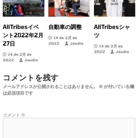
ゲ
ー
AllTribesイベ
自動車の調整
AllTribesシャ
シ
ント2022年2月
ツ
14 de 2月 de
ョ
27日
2022
Jaudio
14 de 2月 de
2022
Jaudio
14 de 2月 de
ン
2022
Jaudio
コメントを残す
メールアドレスが公開されることはありません。
※
が付いている欄
は必須項目です
コメント
※