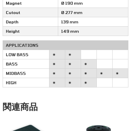
Magnet
Ø 190 mm
Cutout
Ø 277 mm
Depth
139 mm
Height
149 mm
APPLICATIONS
LOW BASS
✷
✷
BASS
✷
✷
✷
MIDBASS
✷
✷
✷
✷
✷
HIGH
✷
✷
✷
関連商品