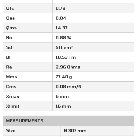
Qts
0.79
Qes
0.84
Qms
14.37
No
0.88 %
Sd
511 cm²
Bl
10.53 Tm
Re
2.96 Ohms
Mms
77.40 g
Cms
0.08 mm/N
Xmax
6 mm
Xlimit
16 mm
MEASUREMENTS
Size
Ø 307 mm