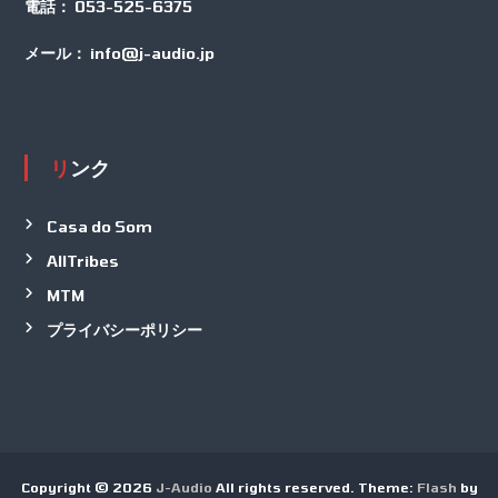
電話：
053-525-6375
メール：
info@j-audio.jp
リンク
Casa do Som
AllTribes
MTM
プライバシーポリシー
Copyright © 2026
J-Audio
All rights reserved. Theme:
Flash
by