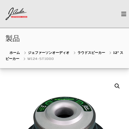
コ
J
ン
N
e
テ
-
w
ン
A
G
ツ
u
e
へ
n
製品
d
ス
e
i
キ
r
o
a
ッ
ホーム
ジェファーソンオーディオ
ラウドスピーカー
12" ス
t
プ
ピーカー
W124-ST1000
i
o
n
C
a
r
A
u
d
i
o