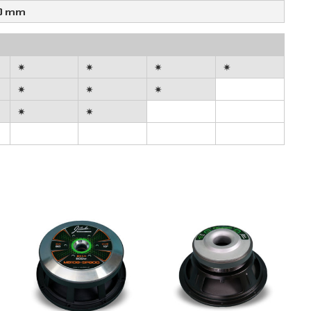
0 mm
✷
✷
✷
✷
✷
✷
✷
✷
✷