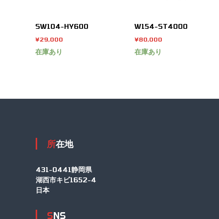
SW104-HY600
W154-ST4000
¥
29,000
¥
80,000
在庫あり
在庫あり
所在地
431-0441静岡県
湖西市キビ1652-4
日本
SNS