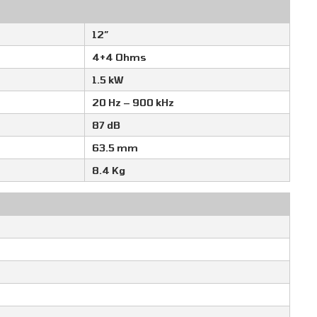
12″
4+4 Ohms
1.5 kW
20 Hz – 900 kHz
87 dB
63.5 mm
8.4 Kg