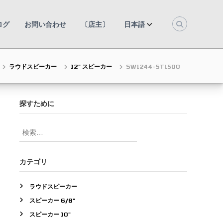
ログ
お問い合わせ
〔店主〕
日本語
ラウドスピーカー
12" スピーカー
SW1244-ST1500
探すために
検
索
対
象
カテゴリ
:
ラウドスピーカー
スピーカー 6/8"
スピーカー 10"