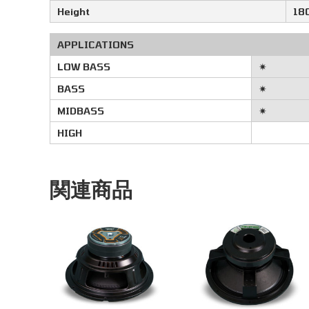
Height
18
APPLICATIONS
LOW BASS
✷
BASS
✷
MIDBASS
✷
HIGH
関連商品