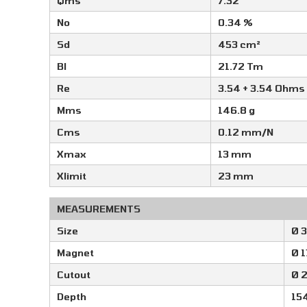
Qms
7.32
No
0.34 %
Sd
453 cm²
Bl
21.72 Tm
Re
3.54 + 3.54 Ohms
Mms
146.8 g
Cms
0.12 mm/N
Xmax
13 mm
Xlimit
23 mm
MEASUREMENTS
Size
Ø 
Magnet
Ø 
Cutout
Ø 
Depth
15