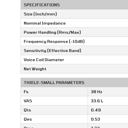
SPECIFICATIONS
Size (Inch/mm)
Nominal Impedance
Power Handling (Rms/Max)
Frequency Response (-10dB)
Sensitivity (Effective Band)
Voice Coil Diameter
Net Weight
THIELE-SMALL PARAMETERS
Fs
38 Hz
VAS
33.6 L
Qts
0.49
Qes
0.53