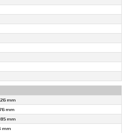
326 mm
176 mm
285 mm
4 mm