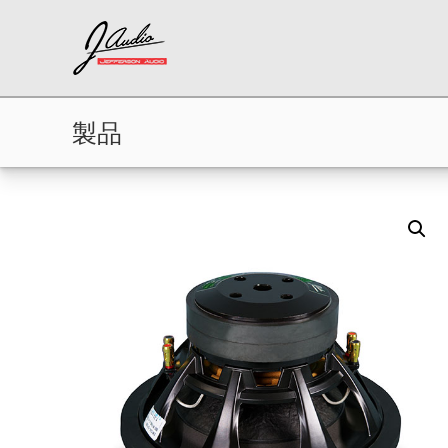
J
コ
N
ン
-
e
テ
w
A
ン
G
u
ツ
e
d
へ
n
製品
i
ス
e
o
キ
r
ッ
a
プ
t
i
o
n
C
a
r
A
u
d
i
o