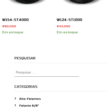
W154-ST4000
W124-ST1000
¥
80,000
¥
43,000
Em estoque
Em estoque
PESQUISAR
P
e
s
q
CATEGORIAS
u
i
Alto-Falantes
s
Falante 6/8"
a