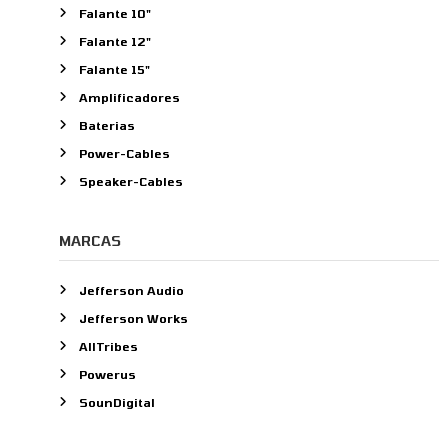
r
Falante 10"
p
Falante 12"
o
Falante 15"
r
:
Amplificadores
Baterias
Power-Cables
Speaker-Cables
MARCAS
Jefferson Audio
Jefferson Works
AllTribes
Powerus
SounDigital