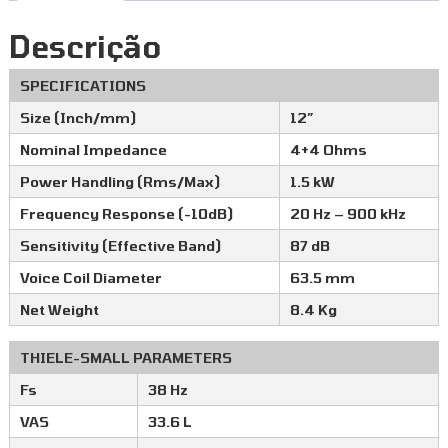
Descrição
SPECIFICATIONS
Size (Inch/mm)
12″
Nominal Impedance
4+4 Ohms
Power Handling (Rms/Max)
1.5 kW
Frequency Response (-10dB)
20 Hz – 900 kHz
Sensitivity (Effective Band)
87 dB
Voice Coil Diameter
63.5 mm
Net Weight
8.4 Kg
THIELE-SMALL PARAMETERS
Fs
38 Hz
VAS
33.6 L