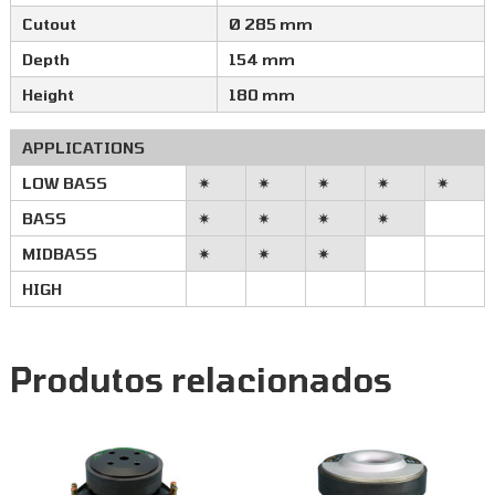
Cutout
Ø 285 mm
Depth
154 mm
Height
180 mm
APPLICATIONS
LOW BASS
✷
✷
✷
✷
✷
BASS
✷
✷
✷
✷
MIDBASS
✷
✷
✷
HIGH
Produtos relacionados