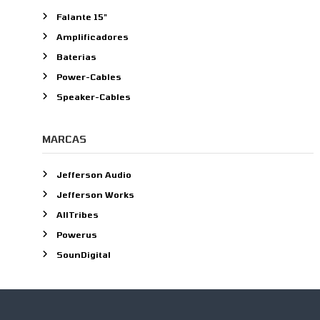
o
Falante 15"
r
:
Amplificadores
Baterias
Power-Cables
Speaker-Cables
MARCAS
Jefferson Audio
Jefferson Works
AllTribes
Powerus
SounDigital