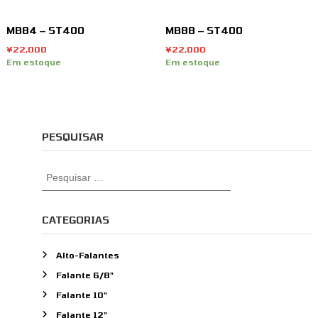
MB84 – ST400
MB88 – ST400
¥
22,000
¥
22,000
Em estoque
Em estoque
PESQUISAR
P
e
s
q
CATEGORIAS
u
i
Alto-Falantes
s
Falante 6/8"
a
r
Falante 10"
p
Falante 12"