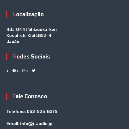
Localização
431-0441 Shizuoka-ken
Kosai-shi Kibi 1652-4
Japão
Redes Sociais
Facebook
Instagram
Twitter
Fale Conosco
Telefone:
053-525-6375
Email:
info@j-audio.jp