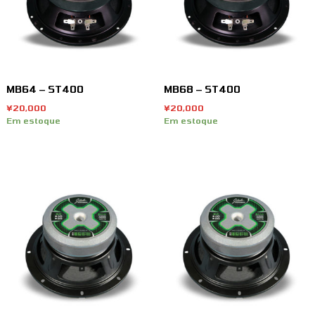
a
d
o
p
o
r
MB64 – ST400
MB68 – ST400
m
¥
20,000
¥
20,000
a
Em estoque
Em estoque
i
s
r
e
c
e
n
t
e