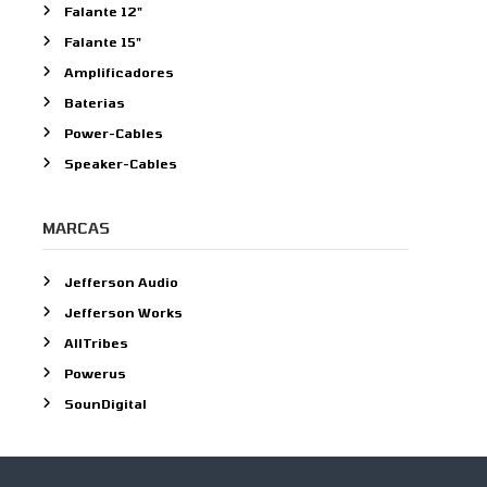
Falante 12"
o
Falante 15"
r
:
Amplificadores
Baterias
Power-Cables
Speaker-Cables
MARCAS
Jefferson Audio
Jefferson Works
AllTribes
Powerus
SounDigital