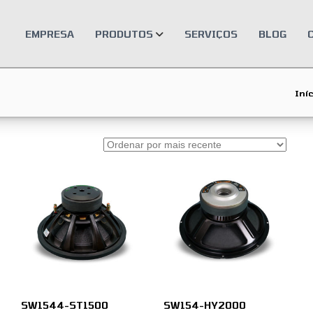
EMPRESA
PRODUTOS
SERVIÇOS
BLOG
Iníc
SW1544-ST1500
SW154-HY2000