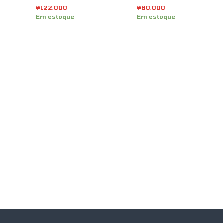
p
¥
122,000
¥
80,000
o
Em estoque
Em estoque
r
m
a
i
s
r
e
c
e
n
t
e