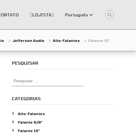
CONTATO
〔LOJISTA〕
Português
io
Jefferson Audio
Alto-Falantes
Falante 15"
PESQUISAR
P
e
s
q
CATEGORIAS
u
i
Alto-Falantes
s
Falante 6/8"
a
r
Falante 10"
p