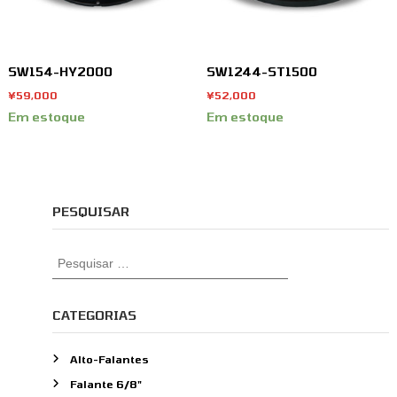
SW154-HY2000
SW1244-ST1500
¥
59,000
¥
52,000
Em estoque
Em estoque
PESQUISAR
P
e
s
q
CATEGORIAS
u
i
Alto-Falantes
s
Falante 6/8"
a