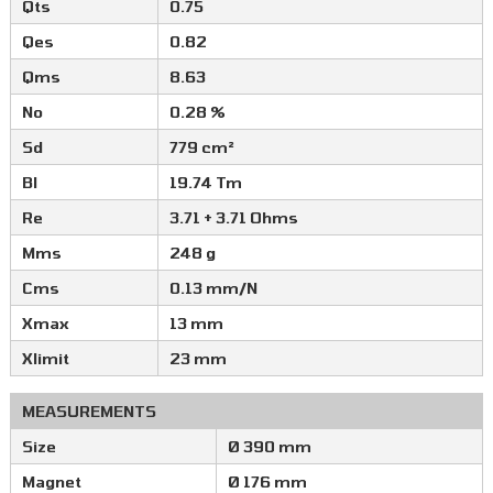
Qts
0.75
Qes
0.82
Qms
8.63
No
0.28 %
Sd
779 cm²
Bl
19.74 Tm
Re
3.71 + 3.71 Ohms
Mms
248 g
Cms
0.13 mm/N
Xmax
13 mm
Xlimit
23 mm
MEASUREMENTS
Size
Ø 390 mm
Magnet
Ø 176 mm