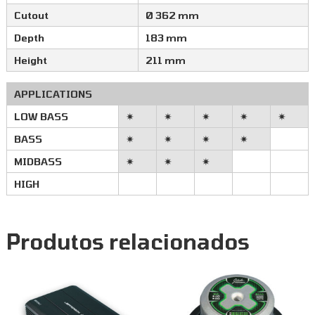
Cutout
Ø 362 mm
Depth
183 mm
Height
211 mm
APPLICATIONS
LOW BASS
✷
✷
✷
✷
✷
BASS
✷
✷
✷
✷
MIDBASS
✷
✷
✷
HIGH
Produtos relacionados