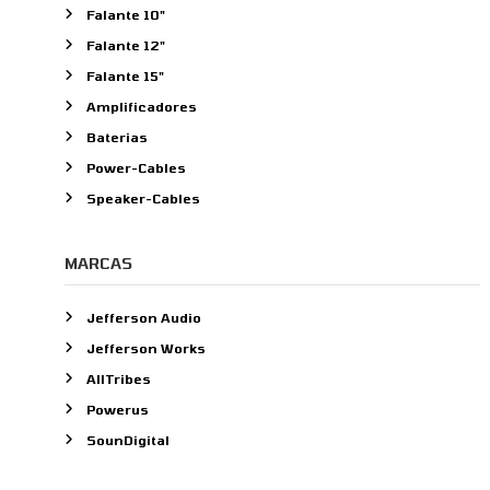
r
Falante 10"
p
Falante 12"
o
Falante 15"
r
:
Amplificadores
Baterias
Power-Cables
Speaker-Cables
MARCAS
Jefferson Audio
Jefferson Works
AllTribes
Powerus
SounDigital