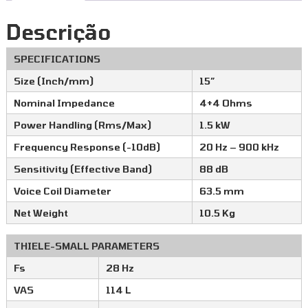
Descrição
SPECIFICATIONS
Size (Inch/mm)
15″
Nominal Impedance
4+4 Ohms
Power Handling (Rms/Max)
1.5 kW
Frequency Response (-10dB)
20 Hz – 900 kHz
Sensitivity (Effective Band)
88 dB
Voice Coil Diameter
63.5 mm
Net Weight
10.5 Kg
THIELE-SMALL PARAMETERS
Fs
28 Hz
VAS
114 L