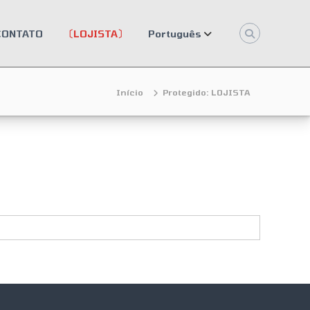
CONTATO
〔LOJISTA〕
Português
Início
Protegido: LOJISTA