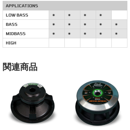
APPLICATIONS
LOW BASS
✷
✷
✷
✷
BASS
✷
✷
✷
✷
✷
MIDBASS
✷
✷
✷
✷
✷
HIGH
関連商品