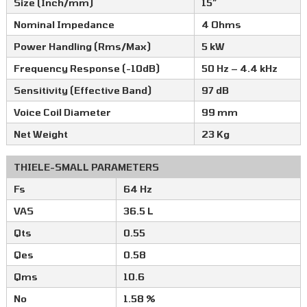
Size (Inch/mm)
15″
Nominal Impedance
4 Ohms
Power Handling (Rms/Max)
5 kW
Frequency Response (-10dB)
50 Hz – 4.4 kHz
Sensitivity (Effective Band)
97 dB
Voice Coil Diameter
99 mm
Net Weight
23 Kg
THIELE-SMALL PARAMETERS
Fs
64 Hz
VAS
36.5 L
Qts
0.55
Qes
0.58
Qms
10.6
No
1.58 %