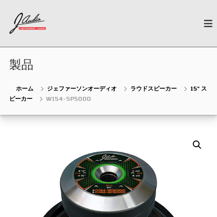
コ
J
ン
N
e
テ
-
w
ン
A
G
ツ
u
e
へ
n
製品
d
ス
e
i
キ
r
o
a
ッ
ホーム
ジェファーソンオーディオ
ラウドスピーカー
15" ス
t
プ
ピーカー
W154-SP5000
i
o
n
C
a
r
A
u
d
i
o