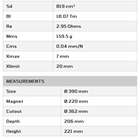
Sd
819 cm²
Bl
18.07 Tm
Re
2.95 Ohms
Mms
159.5 g
Cms
0.04 mm/N
Xmax
7 mm
Xlimit
20 mm
MEASUREMENTS
Size
Ø 390 mm
Magnet
Ø 220 mm
Cutout
Ø 362 mm
Depth
206 mm
Height
221 mm