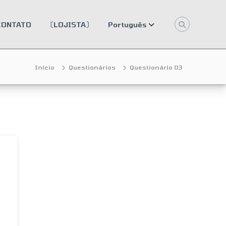
CONTATO
〔LOJISTA〕
Português
Início
Questionários
Questionário 03