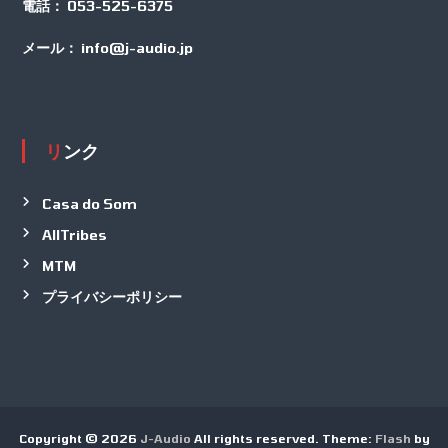
電話：
053-525-6375
メール：
info@j-audio.jp
リンク
Casa do Som
AllTribes
MTM
プライバシーポリシー
Copyright © 2026
J-Audio
All rights reserved. Theme:
Flash
by