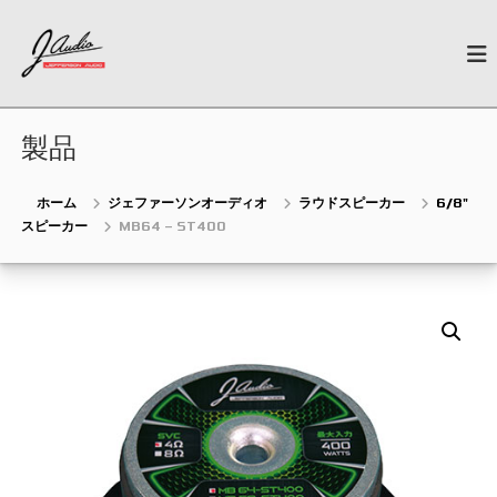
コ
J
ン
N
e
テ
-
w
ン
A
G
ツ
u
e
へ
n
製品
d
ス
e
i
キ
r
o
a
ッ
ホーム
ジェファーソンオーディオ
ラウドスピーカー
6/8"
t
プ
スピーカー
MB64 – ST400
i
o
n
C
a
r
A
u
d
i
o