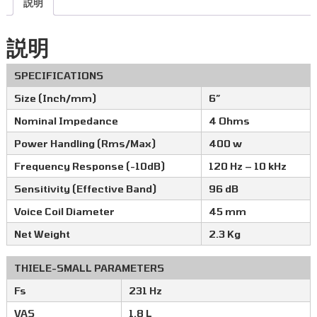
説明
説明
SPECIFICATIONS
Size (Inch/mm)
6″
Nominal Impedance
4 Ohms
Power Handling (Rms/Max)
400 w
Frequency Response (-10dB)
120 Hz – 10 kHz
Sensitivity (Effective Band)
96 dB
Voice Coil Diameter
45 mm
Net Weight
2.3 Kg
THIELE-SMALL PARAMETERS
Fs
231 Hz
VAS
1.8 L