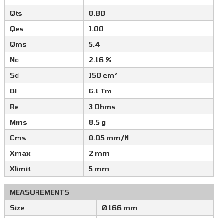
Qts
0.80
Qes
1.00
Qms
5.4
No
2.16 %
Sd
150 cm²
Bl
6.1 Tm
Re
3 Ohms
Mms
8.5 g
Cms
0.05 mm/N
Xmax
2 mm
Xlimit
5 mm
MEASUREMENTS
Size
Ø 166 mm