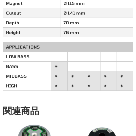
Magnet
Ø 115 mm
Cutout
Ø 141 mm
Depth
70 mm
Height
76 mm
APPLICATIONS
LOW BASS
BASS
✷
MIDBASS
✷
✷
✷
✷
✷
HIGH
✷
✷
✷
✷
✷
関連商品