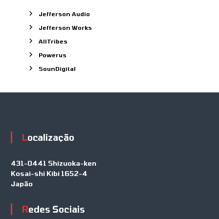
Jefferson Audio
Jefferson Works
AllTribes
Powerus
SounDigital
Localização
431-0441 Shizuoka-ken
Kosai-shi Kibi 1652-4
Japão
Redes Sociais