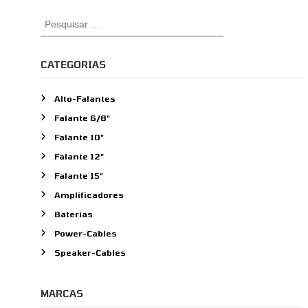
P
e
s
q
CATEGORIAS
u
i
Alto-Falantes
s
Falante 6/8"
a
r
Falante 10"
p
Falante 12"
o
Falante 15"
r
:
Amplificadores
Baterias
Power-Cables
Speaker-Cables
MARCAS