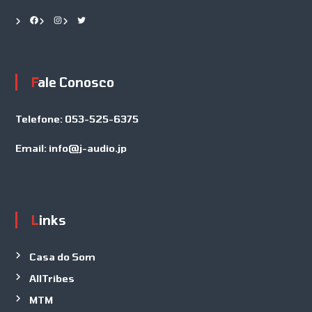
Facebook
Instagram
Twitter
Fale Conosco
Telefone:
053-525-6375
Email:
info@j-audio.jp
Links
Casa do Som
AllTribes
MTM