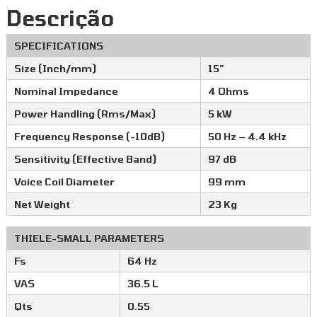
Descrição
SPECIFICATIONS
Size (Inch/mm)
15″
Nominal Impedance
4 Ohms
Power Handling (Rms/Max)
5 kW
Frequency Response (-10dB)
50 Hz – 4.4 kHz
Sensitivity (Effective Band)
97 dB
Voice Coil Diameter
99 mm
Net Weight
23 Kg
THIELE-SMALL PARAMETERS
Fs
64 Hz
VAS
36.5 L
Qts
0.55