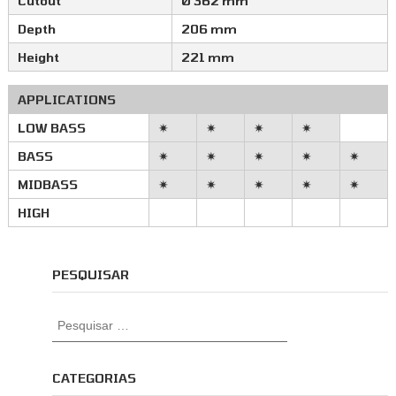
Cutout
Ø 362 mm
Depth
206 mm
Height
221 mm
APPLICATIONS
LOW BASS
✷
✷
✷
✷
BASS
✷
✷
✷
✷
✷
MIDBASS
✷
✷
✷
✷
✷
HIGH
PESQUISAR
P
e
s
q
CATEGORIAS
u