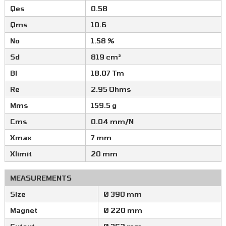
Qes
0.58
Qms
10.6
No
1.58 %
Sd
819 cm²
Bl
18.07 Tm
Re
2.95 Ohms
Mms
159.5 g
Cms
0.04 mm/N
Xmax
7 mm
Xlimit
20 mm
MEASUREMENTS
Size
Ø 390 mm
Magnet
Ø 220 mm