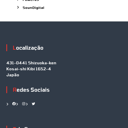
SounDigital
Localização
431-0441 Shizuoka-ken
Kosai-shi Kibi 1652-4
Japão
Redes Sociais
Facebook
Instagram
Twitter