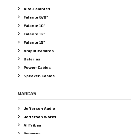
i
Alto-Falantes
s
Falante 6/8"
a
r
Falante 10"
p
Falante 12"
o
Falante 15"
r
:
Amplificadores
Baterias
Power-Cables
Speaker-Cables
MARCAS
Jefferson Audio
Jefferson Works
AllTribes
Powerus