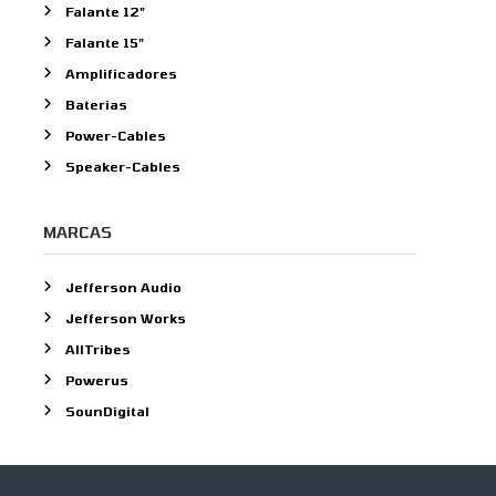
Falante 12"
o
Falante 15"
r
:
Amplificadores
Baterias
Power-Cables
Speaker-Cables
MARCAS
Jefferson Audio
Jefferson Works
AllTribes
Powerus
SounDigital