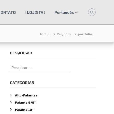
CONTATO
〔LOJISTA〕
Português
Início
Projects
portfolio
PESQUISAR
P
e
s
q
CATEGORIAS
u
i
Alto-Falantes
s
Falante 6/8"
a
r
Falante 10"
p